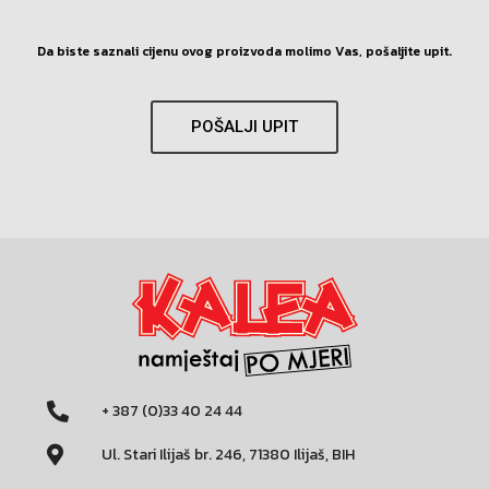
Da biste saznali cijenu ovog proizvoda molimo Vas, pošaljite upit.
POŠALJI UPIT
+ 387 (0)33 40 24 44
Ul. Stari Ilijaš br. 246, 71380 Ilijaš, BIH