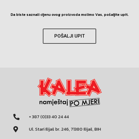
Da biste saznali cijenu ovog proizvoda molimo Vas, pošaljite upit.
POŠALJI UPIT
+ 387 (0)33 40 24 44
Ul. Stari Ilijaš br. 246, 71380 Ilijaš, BIH