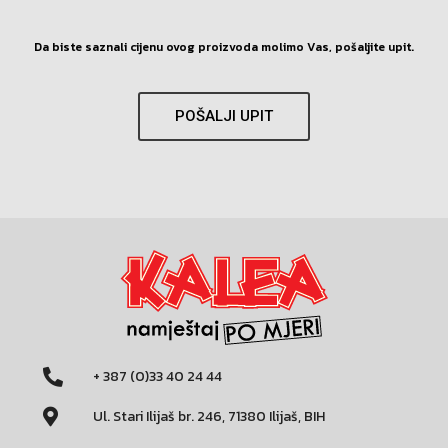
Da biste saznali cijenu ovog proizvoda molimo Vas, pošaljite upit.
POŠALJI UPIT
+ 387 (0)33 40 24 44
Ul. Stari Ilijaš br. 246, 71380 Ilijaš, BIH