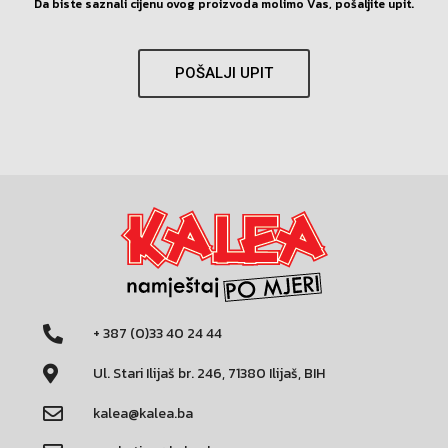
Da biste saznali cijenu ovog proizvoda molimo Vas, pošaljite upit.
POŠALJI UPIT
+ 387 (0)33 40 24 44
Ul. Stari Ilijaš br. 246, 71380 Ilijaš, BIH
kalea@kalea.ba