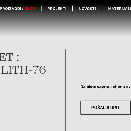
PROIZVODI /
SHOP
PROJEKTI
NOVOSTI
MATERIJAL
T :
LITH-76
Da biste saznali cijenu ov
POŠALJI UPIT