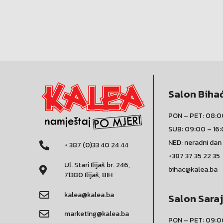
Salon Biha
PON – PET: 08:0
SUB: 09:00 – 16
NED: neradni dan
+ 387 (0)33 40 24 44
+387 37 35 22 35
Ul. Stari Ilijaš br. 246,
bihac@kalea.ba
71380 Ilijaš, BIH
kalea@kalea.ba
Salon Sara
marketing@kalea.ba
PON – PET: 09:0