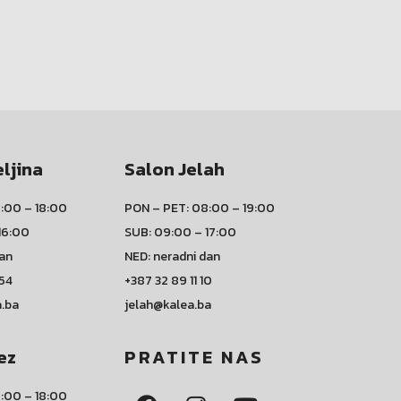
eljina
Salon Jelah
:00 – 18:00
PON – PET: 08:00 – 19:00
16:00
SUB: 09:00 – 17:00
dan
NED: neradni dan
 54
+387 32 89 11 10
a.ba
jelah@kalea.ba
ez
PRATITE NAS
:00 – 18:00