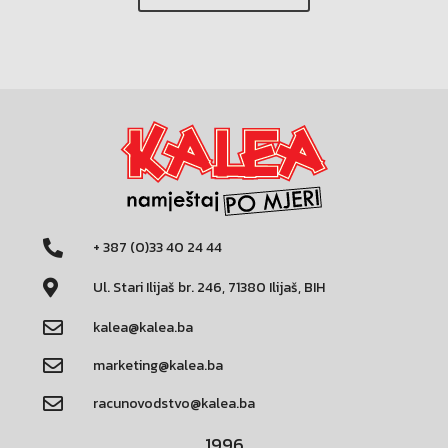
+ 387 (0)33 40 24 44
Ul. Stari Ilijaš br. 246, 71380 Ilijaš, BIH
kalea@kalea.ba
marketing@kalea.ba
racunovodstvo@kalea.ba
1996