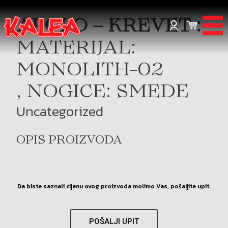
APOLO – KREVET :
MATERIJAL:
MONOLITH-02
, NOGICE: SMEDE
Uncategorized
OPIS PROIZVODA
Da biste saznali cijenu ovog proizvoda molimo Vas, pošaljite upit.
POŠALJI UPIT