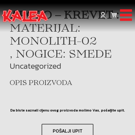
APOLO – KREVET :
MATERIJAL:
MONOLITH-02
, NOGICE: SMEDE
Uncategorized
OPIS PROIZVODA
Da biste saznali cijenu ovog proizvoda molimo Vas, pošaljite upit.
POŠALJI UPIT