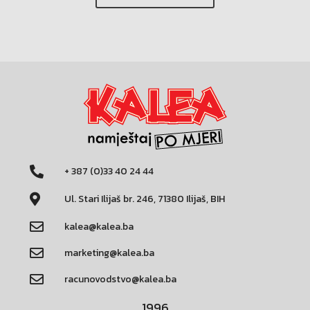
+ 387 (0)33 40 24 44
Ul. Stari Ilijaš br. 246, 71380 Ilijaš, BIH
kalea@kalea.ba
marketing@kalea.ba
racunovodstvo@kalea.ba
1996