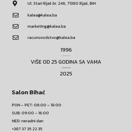
Ul. Stari Ilijaš br. 246, 71380 Ilijaš, BIH
kalea@kalea.ba
marketing@kalea.ba
racunovodstvo@kalea.ba
1996
VIŠE OD 25 GODINA SA VAMA
2025
Salon Bihać
PON – PET: 08:00 – 18:00
SUB: 09:00 – 16:00
NED: neradni dan
+387 37 35 22 35