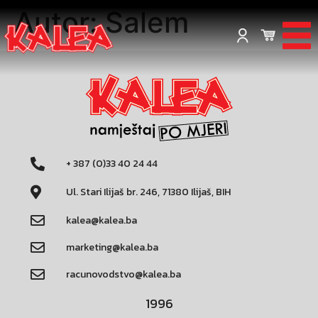
Autor:
Salem
+ 387 (0)33 40 24 44
Ul. Stari Ilijaš br. 246, 71380 Ilijaš, BIH
kalea@kalea.ba
marketing@kalea.ba
racunovodstvo@kalea.ba
1996