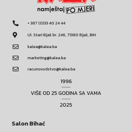
+ 387 (0)33 40 24 44
Ul. Stari Ilijaš br. 246, 71380 Ilijaš, BIH
kalea@kalea.ba
marketing@kalea.ba
racunovodstvo@kalea.ba
1996
VIŠE OD 25 GODINA SA VAMA
2025
Salon Bihać