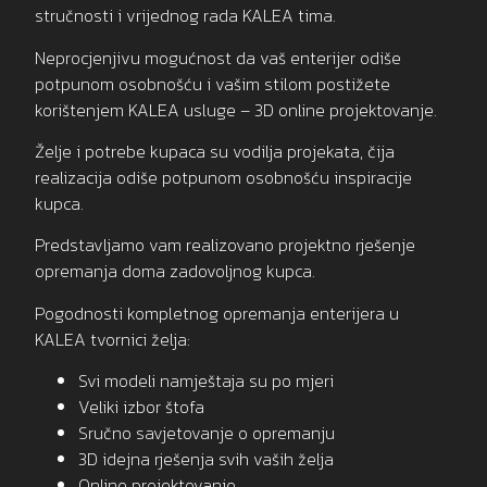
stručnosti i vrijednog rada KALEA tima.
Neprocjenjivu mogućnost da vaš enterijer odiše
potpunom osobnošću i vašim stilom postižete
korištenjem KALEA usluge – 3D online projektovanje.
Želje i potrebe kupaca su vodilja projekata, čija
realizacija odiše potpunom osobnošću inspiracije
kupca.
Predstavljamo vam realizovano projektno rješenje
opremanja doma zadovoljnog kupca.
Pogodnosti kompletnog opremanja enterijera u
KALEA tvornici želja:
Svi modeli namještaja su po mjeri
Veliki izbor štofa
Sručno savjetovanje o opremanju
3D idejna rješenja svih vaših želja
Online projektovanje